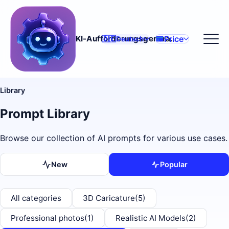
Price
KI-Aufforderungsgenerator
🇩🇪
Deutsch
Library
Prompt Library
Browse our collection of AI prompts for various use cases.
New
Popular
All categories
3D Caricature
(5)
Professional photos
(1)
Realistic AI Models
(2)