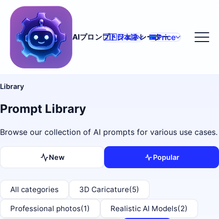
Price
AIプロンプトジェネレーター
🇯🇵
日本語
Library
Prompt Library
Browse our collection of AI prompts for various use cases.
New
Popular
All categories
3D Caricature
(5)
Professional photos
(1)
Realistic AI Models
(2)