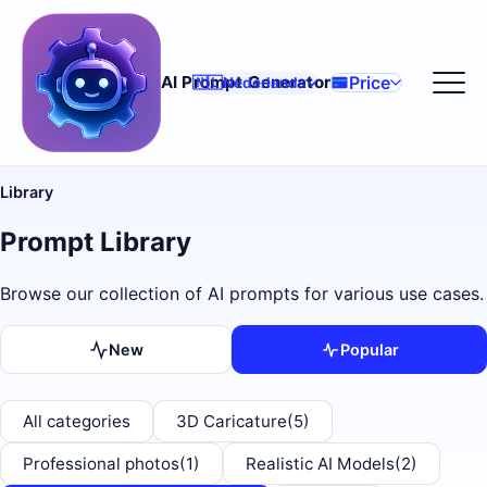
Price
AI Prompt Generator
🇳🇱
Nederlands
Library
Prompt Library
Browse our collection of AI prompts for various use cases.
New
Popular
All categories
3D Caricature
(5)
Professional photos
(1)
Realistic AI Models
(2)