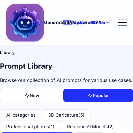
Price
Generator Podpowiedzi AI
🇵🇱
Polski
Library
Prompt Library
Browse our collection of AI prompts for various use cases.
New
Popular
All categories
3D Caricature
(5)
Professional photos
(1)
Realistic AI Models
(2)