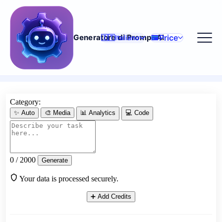
Price
Generatore di Prompt AI
🇮🇹
Italiano