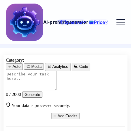
Price
AI-promptgenerator
🇸🇪
Svenska