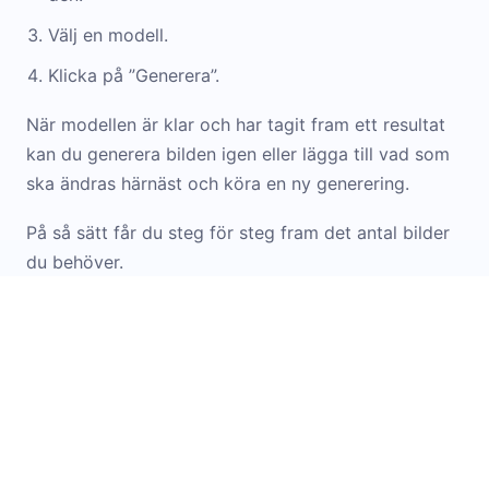
Välj en modell.
Klicka på ”Generera”.
När modellen är klar och har tagit fram ett resultat
kan du generera bilden igen eller lägga till vad som
ska ändras härnäst och köra en ny generering.
På så sätt får du steg för steg fram det antal bilder
du behöver.
Om du inte vet hur du ska formulera en prompt eller
vill få inspiration från färdiga alternativ kan du kika i
Prompt Library
. Där finns exempel och mallar för
att arbeta med bilder. Du kan bara ladda upp
originalbilden i widgeten och använda det alternativ
du gillar bäst.