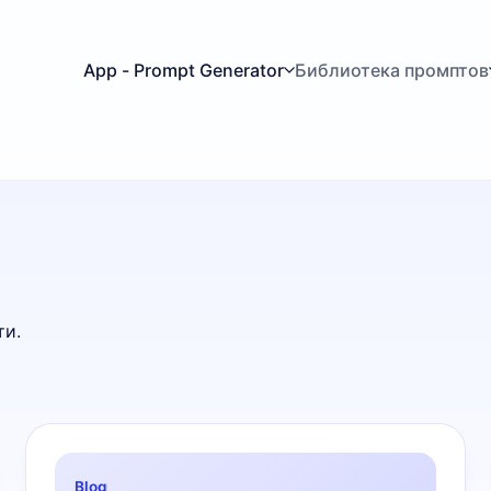
App - Prompt Generator
Библиотека промптов
ти.
Blog