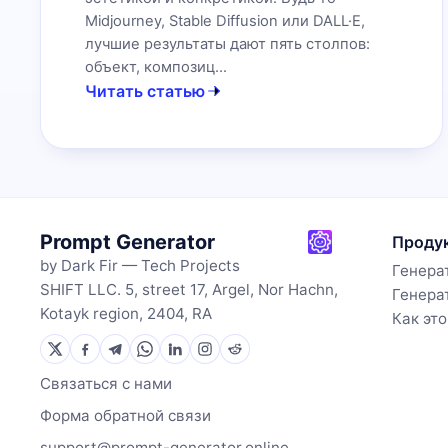
Midjourney, Stable Diffusion или DALL·E,
лучшие результаты дают пять столпов:
объект, композиц...
Читать статью
Prompt Generator
Проду
by Dark Fir — Tech Projects
Генера
SHIFT LLC. 5, street 17, Argel, Nor Hachn,
Генера
Kotayk region, 2404, RA
Как эт
Связаться с нами
Форма обратной связи
support@prompt-generator.online