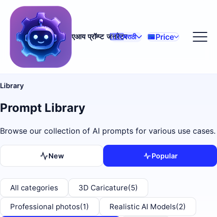
Price
एआय प्रॉम्प्ट जनरेटर
🇮🇳
मराठी
Library
Prompt Library
Browse our collection of AI prompts for various use cases.
New
Popular
All categories
3D Caricature
(5)
Professional photos
(1)
Realistic AI Models
(2)