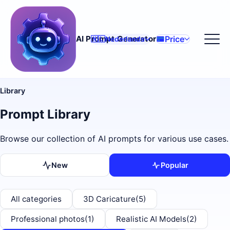
Price
AI Prompt Generator
🇳🇱
Nederlands
Library
Prompt Library
Browse our collection of AI prompts for various use cases.
New
Popular
All categories
3D Caricature
(5)
Professional photos
(1)
Realistic AI Models
(2)