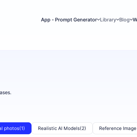
App - Prompt Generator
Library
Blog
W
ases.
al photos
(1)
Realistic AI Models
(2)
Reference Image