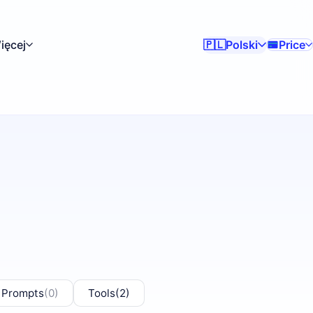
ięcej
Polski
Price
🇵🇱
 Prompts
(0)
Tools
(2)