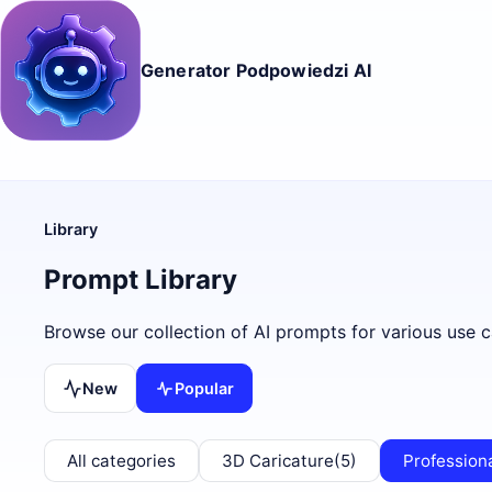
Generator Podpowiedzi AI
Library
Prompt Library
Browse our collection of AI prompts for various use c
New
Popular
All categories
3D Caricature
(5)
Profession