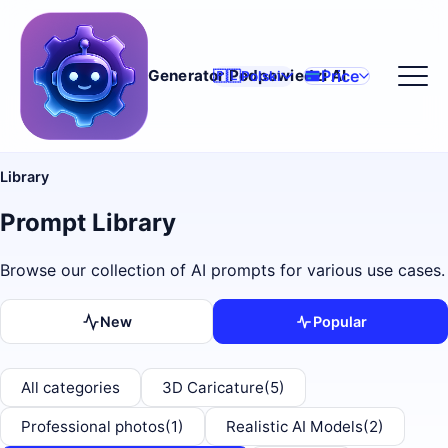
Price
Generator Podpowiedzi AI
🇵🇱
Polski
Library
Prompt Library
Browse our collection of AI prompts for various use cases.
New
Popular
All categories
3D Caricature
(5)
Professional photos
(1)
Realistic AI Models
(2)